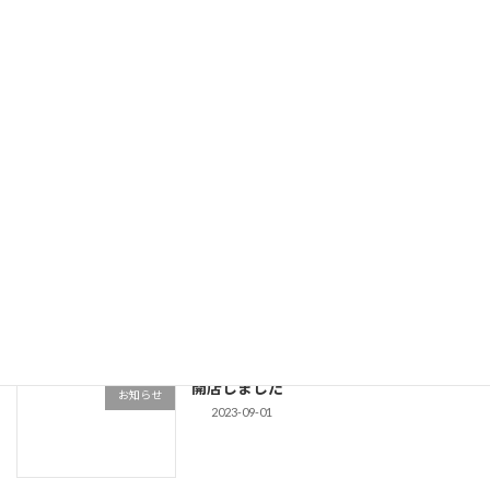
2024-03-30
基板設計にソフトウェア開発ツールを使
基板設計
う
2024-02-22
STM32 NucleoをArduinoで使う
Arduino
2023-10-31
開店しました
お知らせ
2023-09-01