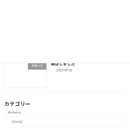
2024-02-22
STM32 NucleoをArduinoで使う
Arduino
2023-10-31
開店しました
お知らせ
2023-09-01
カテゴリー
Arduino
STM32